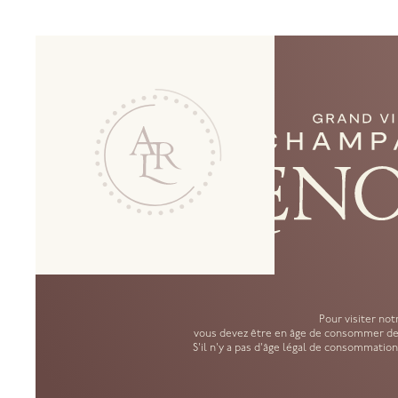
G
CONDITIONS 
En vigueur au : 01/12/24
Pour visiter notr
vous devez être en âge de consommer de l
S'il n'y a pas d'âge légal de consommation,
PRÉAMBULE – CHAMP D’APPLIC