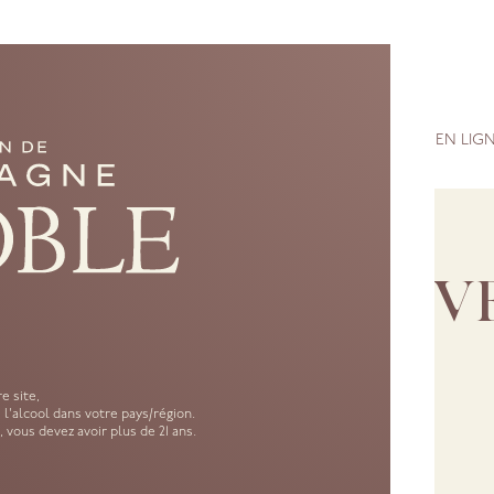
RANDS VINS DE CHAMPAGNE
MAISON
SAVOIR-FAIRE
ACHETER EN LIG
GÉNÉRALES DE V
e site,
'alcool dans votre pays/région.
 vous devez avoir plus de 21 ans.
ATION