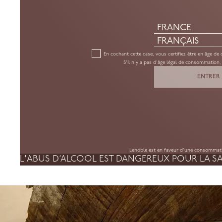
En cochant cette case, vous certifiez être en âge de
S'il n'y a pas d'âge légal de consommation,
ENTRER
Lenoble est en faveur d'une consommat
L'ABUS D’ALCOOL EST DANGEREUX POUR LA 