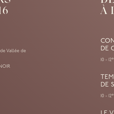
RS
DE
16
À 
CON
DE 
nde Vallée de
10 - 1
 NOIR
TEM
DE 
10 - 12
LE 