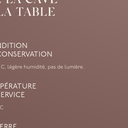
 LA CAVE
LA TABLE
DITION
CONSERVATION
2° C, légère humidité, pas de lumière.
PÉRATURE
SERVICE
°C
VERRE