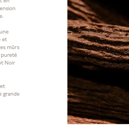
t en
mension
e.
’une
 et
ges mûrs
 pureté
ot Noir
 et
ne grande