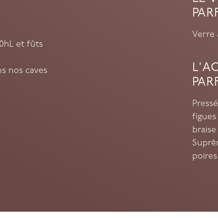
PAR
Verre 
0hL et fûts
L'A
ns nos caves
PAR
Pressé
figues
braise
Suprêm
poires