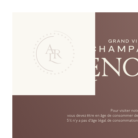
G
Pour visiter notr
vous devez être en âge de consommer de l
S'il n'y a pas d'âge légal de consommation,