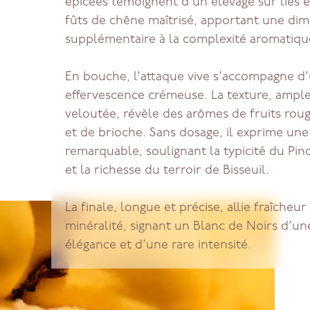
épicées témoignent d'un élevage sur lies e
fûts de chêne maîtrisé, apportant une di
supplémentaire à la complexité aromatiqu
En bouche, l’attaque vive s’accompagne d
effervescence crémeuse. La texture, ample
veloutée, révèle des arômes de fruits rou
et de brioche. Sans dosage, il exprime une
remarquable, soulignant la typicité du Pin
et la richesse du terroir de Bisseuil.
La finale, longue et précise, allie fraîcheur
minéralité, signant un Blanc de Noirs d’u
élégance et d’une rare intensité.