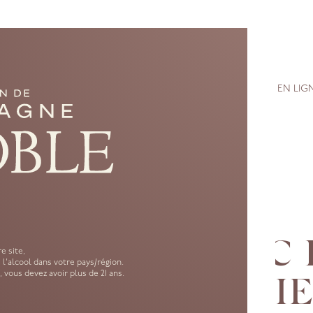
RANDS VINS DE CHAMPAGNE
MAISON
SAVOIR-FAIRE
ACHETER EN LIG
CUVÉE
BLANC 
e site,
'alcool dans votre pays/région.
 vous devez avoir plus de 21 ans.
PREMIE