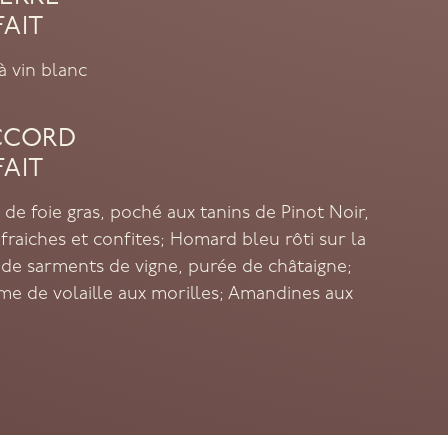
FAIT
à vin blanc
CCORD
FAIT
 de foie gras, poché aux tanins de Pinot Noir,
 fraiches et confites; Homard bleu rôti sur la
 de sarments de vigne, purée de châtaigne;
e de volaille aux morilles; Amandines aux